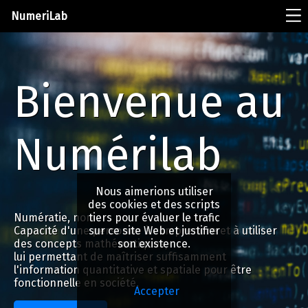
NumeriLab
Bienvenue au
Numérilab
Nous aimerions utiliser
des cookies et des scripts
tiers pour évaluer le trafic
Numératie, nom :
sur ce site Web et justifier
Capacité d'une personne à comprendre et à utiliser
son existence.
des concepts mathématiques,
lui permettant de maîtriser suffisamment
l'information quantitative et spatiale pour être
fonctionnelle en société.
Accepter