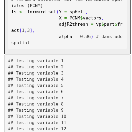
iales (PCNM)
fs
<-
forward.sel
(
Y
=
spHell
,
X
=
PCNM
$
vectors
,
adjR2thresh
=
vp
$
part
$
fr
act
[
1
,
3
],
alpha
=
0.06
)
# dans ade
spatial
## Testing variable 1

## Testing variable 2

## Testing variable 3

## Testing variable 4

## Testing variable 5

## Testing variable 6

## Testing variable 7

## Testing variable 8

## Testing variable 9

## Testing variable 10

## Testing variable 11

## Testing variable 12
