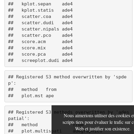
##   kplot.sepan    ade4

##   kplot.statis   ade4

##   scatter.coa    ade4

##   scatter.dudi   ade4

##   scatter.nipals ade4

##   scatter.pco    ade4

##   score.acm      ade4

##   score.mix      ade4

##   score.pca      ade4

## Registered S3 method overwritten by 'spde
p':

##   method   from

## Registered S3 methods overwritten by 'ades
Nous aimerions utiliser des cookies e
patial':

scripts tiers pour évaluer le trafic sur c
##   method             from       

Web et justifier son existence.
##   plot.multispati    adegraphics
