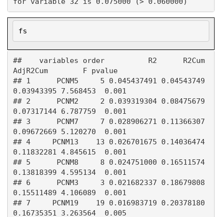
fs
##    variables order          R2      R2Cum   
AdjR2Cum        F pvalue

## 1      PCNM5     5 0.045437491 0.04543749 
0.03943395 7.568453  0.001

## 2      PCNM2     2 0.039319304 0.08475679 
0.07317144 6.787759  0.001

## 3      PCNM7     7 0.028906271 0.11366307 
0.09672669 5.120270  0.001

## 4     PCNM13    13 0.026701675 0.14036474 
0.11832281 4.845615  0.001

## 5      PCNM8     8 0.024751000 0.16511574 
0.13818399 4.595134  0.001

## 6      PCNM3     3 0.021682337 0.18679808 
0.15511489 4.106089  0.001

## 7     PCNM19    19 0.016983719 0.20378180 
0.16735351 3.263564  0.005
