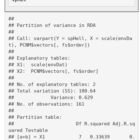
##

## Partition of variance in RDA

##

## Call: varpart(Y = spHell, X = scale(envDa
t), PCNM$vectors[, fs$order])

##

## Explanatory tables:

## X1:  scale(envDat)

## X2:  PCNM$vectors[, fs$order]

##

## No. of explanatory tables: 2

## Total variation (SS): 100.64

##             Variance: 0.629

## No. of observations: 161

##

## Partition table:

##                      Df R.squared Adj.R.sq
uared Testable

## [a+b] = X1            7   0.33639       0.