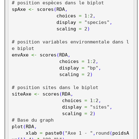
# position espèces dans le biplot
spAxe
<-
scores
(
RDA
,
choices
=
1
:
2
,
display
=
"species"
,
scaling
=
2
)
# position variables environmentale dans l
e biplot
envAxe
<-
scores
(
RDA
,
choices
=
1
:
2
,
display
=
"bp"
,
scaling
=
2
)
# position sites dans le biplot
siteAxe
<-
scores
(
RDA
,
choices
=
1
:
2
,
display
=
"sites"
,
scaling
=
2
)
# Base du graph
plot
(
RDA
,
xlab
=
paste0
(
"Axe 1 - "
,
round
(
poidsA