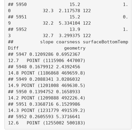
## 5950                15.2                1.
0            32.3  2.117578 122

## 5951                15.2                0.
9            32.2  5.334104 122

## 5952                13.9                1.
3            32.7  3.299375 122

##          slope coarsness surfaceBottomTemp
Diff                 geometry

## 5947 0.1209286 0.6952367                  
12.7   POINT (1115906 447007)

## 5948 0.1679912 2.4392456                  
14.8 POINT (1186868 469659.8)

## 5949 0.2088341 3.0286032                  
14.9 POINT (1201008 469630.5)

## 5950 0.1394752 0.1658933                  
14.2 POINT (1209888 492226.4)

## 5951 0.3368716 6.1529986                  
14.3 POINT (1231779 491539.2)

## 5952 0.2605593 5.3716641                  