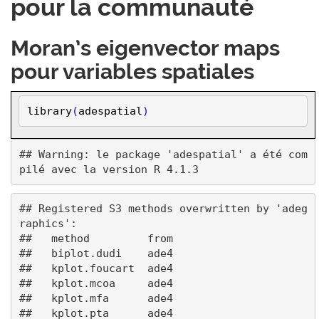
pour la communauté
Moran’s eigenvector maps
pour variables spatiales
library
(
adespatial
)
## Warning: le package 'adespatial' a été com
## Registered S3 methods overwritten by 'adeg
raphics':

##   method         from

##   biplot.dudi    ade4

##   kplot.foucart  ade4

##   kplot.mcoa     ade4

##   kplot.mfa      ade4

##   kplot.pta      ade4
