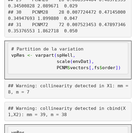
0.34500828 2.089671  0.029

## 30    PCNM28    28 0.007724472 0.47145000 
0.34947693 1.899880  0.047

## 31    PCNM72    72 0.007523453 0.47897346 
# Partition de la variation
vpRes
<-
varpart
(
spHell
,
scale
(
envDat
),
PCNM
$
vectors
[,
fs
$
order
])
## Warning: collinearity detected in X1: mm = 
## Warning: collinearity detected in cbind(X
vpRes