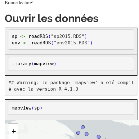
Bonne lecture!
Ouvrir les données
sp
<-
readRDS
(
"sp2015.RDS"
)
env
<-
readRDS
(
"env2015.RDS"
)
library
(
mapview
)
## Warning: le package 'mapview' a été compil
mapview
(
sp
)
+