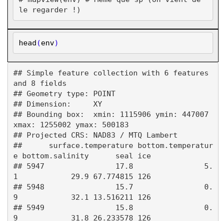
le regarder !)
head
(
env
)
## Simple feature collection with 6 features 
and 8 fields

## Geometry type: POINT

## Dimension:     XY

## Bounding box:  xmin: 1115906 ymin: 447007 
xmax: 1255002 ymax: 500183

## Projected CRS: NAD83 / MTQ Lambert

##      surface.temperature bottom.temperatur
e bottom.salinity      seal ice

## 5947                17.8                5.
1            29.9 67.774815 126

## 5948                15.7                0.
9            32.1 13.516211 126

## 5949                15.8                0.
9            31.8 26.233578 126
