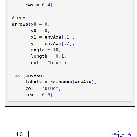
cex
=
0.4
)
# env
arrows
(
x0
=
0
,
y0
=
0
,
x1
=
envAxe
[,
1
],
y1
=
envAxe
[,
2
],
angle
=
10
,
length
=
0.1
,
col
=
"blue"
)
text
(
envAxe
,
labels
=
rownames
(
envAxe
),
col
=
"blue"
,
cex
=
0.6
)