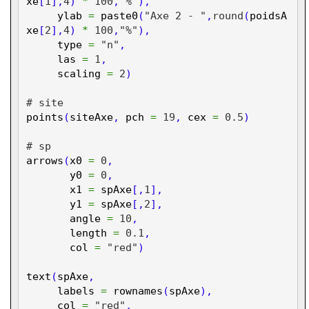
xe
[
1
],
4
)
*
100
,
"%"
),
ylab
=
paste0
(
"Axe 2 - "
,
round
(
poidsA
xe
[
2
],
4
)
*
100
,
"%"
),
type
=
"n"
,
las
=
1
,
scaling
=
2
)
# site
points
(
siteAxe
,
pch
=
19
,
cex
=
0.5
)
# sp
arrows
(
x0
=
0
,
y0
=
0
,
x1
=
spAxe
[,
1
],
y1
=
spAxe
[,
2
],
angle
=
10
,
length
=
0.1
,
col
=
"red"
)
text
(
spAxe
,
labels
=
rownames
(
spAxe
),
col
=
"red"
,