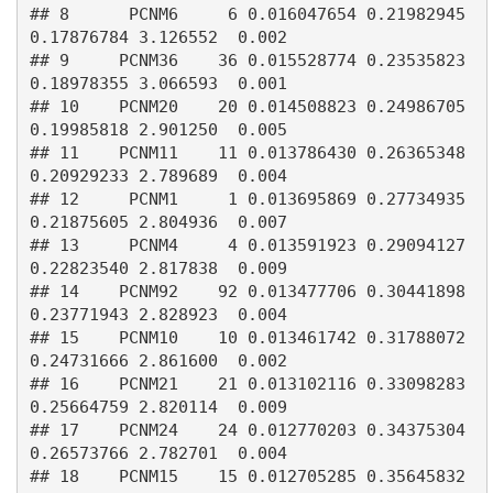
## 8      PCNM6     6 0.016047654 0.21982945 
0.17876784 3.126552  0.002

## 9     PCNM36    36 0.015528774 0.23535823 
0.18978355 3.066593  0.001

## 10    PCNM20    20 0.014508823 0.24986705 
0.19985818 2.901250  0.005

## 11    PCNM11    11 0.013786430 0.26365348 
0.20929233 2.789689  0.004

## 12     PCNM1     1 0.013695869 0.27734935 
0.21875605 2.804936  0.007

## 13     PCNM4     4 0.013591923 0.29094127 
0.22823540 2.817838  0.009

## 14    PCNM92    92 0.013477706 0.30441898 
0.23771943 2.828923  0.004

## 15    PCNM10    10 0.013461742 0.31788072 
0.24731666 2.861600  0.002

## 16    PCNM21    21 0.013102116 0.33098283 
0.25664759 2.820114  0.009

## 17    PCNM24    24 0.012770203 0.34375304 
0.26573766 2.782701  0.004

## 18    PCNM15    15 0.012705285 0.35645832 