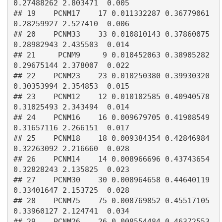
0.27488262 2.803471  0.005

## 19    PCNM17    17 0.011332287 0.36779061 
0.28259927 2.527410  0.006

## 20    PCNM33    33 0.010810143 0.37860075 
0.28982943 2.435503  0.014

## 21     PCNM9     9 0.010452063 0.38905282 
0.29675144 2.378007  0.022

## 22    PCNM23    23 0.010250380 0.39930320 
0.30353994 2.354853  0.015

## 23    PCNM12    12 0.010102585 0.40940578 
0.31025493 2.343494  0.014

## 24    PCNM16    16 0.009679705 0.41908549 
0.31657116 2.266151  0.017

## 25    PCNM18    18 0.009384354 0.42846984 
0.32263092 2.216660  0.028

## 26    PCNM14    14 0.008966696 0.43743654 
0.32828243 2.135825  0.023

## 27    PCNM30    30 0.008964658 0.44640119 
0.33401647 2.153725  0.028

## 28    PCNM75    75 0.008769852 0.45517105 
0.33960127 2.124741  0.034

## 29    PCNM26    26 0.008554484 0.46372553 