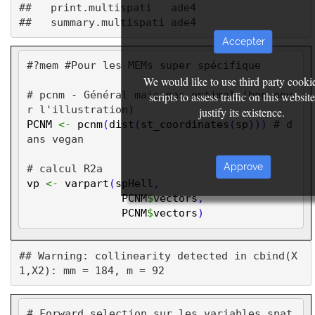
##   print.multispati   ade4       

Accepter
#?mem #Pour les MEMs super spécifique
We would like to use third party cooki
# pcnm - Général mais pas optimal (bon pou
scripts to assess traffic on this websit
r l'illustration)
justify its existence.
PCNM
<-
pcnm
(
dist
(
st_coordinates
(
sp
)))
# d
ans vegan
Approve
# calcul R2a
vp
<-
varpart
(
spHell
,
PCNM
$
vectors
,
PCNM
$
vectors
)
## Warning: collinearity detected in cbind(X
# Forward selection sur les variables spat