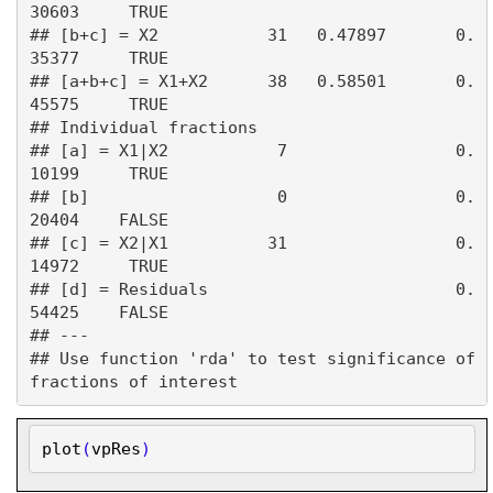
30603     TRUE

## [b+c] = X2           31   0.47897       0.
35377     TRUE

## [a+b+c] = X1+X2      38   0.58501       0.
45575     TRUE

## Individual fractions                                    

## [a] = X1|X2           7                 0.
10199     TRUE

## [b]                   0                 0.
20404    FALSE

## [c] = X2|X1          31                 0.
14972     TRUE

## [d] = Residuals                         0.
54425    FALSE

## ---

## Use function 'rda' to test significance of 
plot
(
vpRes
)