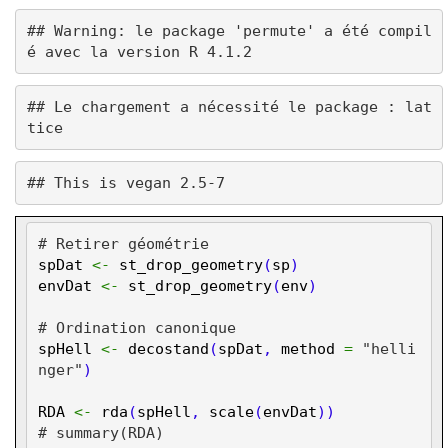
## Warning: le package 'permute' a été compil
## Le chargement a nécessité le package : lat
# Retirer géométrie
spDat
<-
st_drop_geometry
(
sp
)
envDat
<-
st_drop_geometry
(
env
)
# Ordination canonique
spHell
<-
decostand
(
spDat
,
method
=
"helli
nger"
)
RDA
<-
rda
(
spHell
,
scale
(
envDat
))
# summary(RDA)