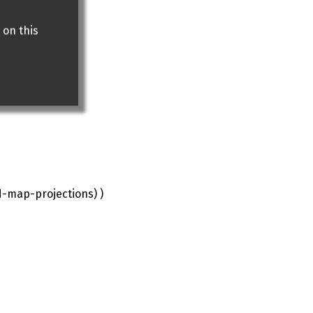
 on this
d-map-projections) )