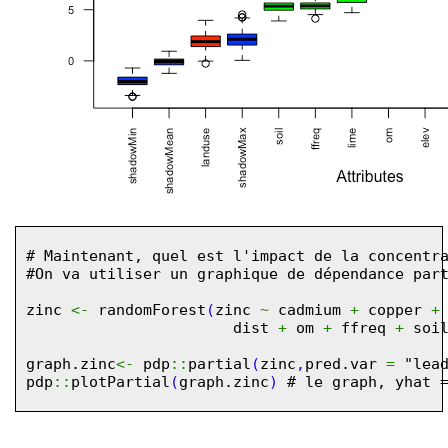
# Maintenant, quel est l'impact de la concentr
#On va utiliser un graphique de dépendance par
zinc
<-
randomForest
(
zinc
~
cadmium
+
copper
+
dist
+
om
+
ffreq
+
soi
graph.zinc
<-
pdp
::
partial
(
zinc
,
pred.var
=
"lea
pdp
::
plotPartial
(
graph.zinc
)
# le graph, yhat 