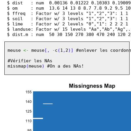
 $ dist   : num  0.00136 0.01222 0.10303 0.19009
 $ om     : num  13.6 14 13 8 8.7 7.8 9.2 9.5 10
 $ ffreq  : Factor w/ 3 levels "1","2","3": 1 1 
 $ soil   : Factor w/ 3 levels "1","2","3": 1 1 
 $ lime   : Factor w/ 2 levels "0","1": 2 2 2 1 
 $ landuse: Factor w/ 15 levels "Aa","Ab","Ag",.
meuse
<-
meuse
[,
-
c
(
1
,
2
)]
#enlever les coordon
#Vérifier les NAs
missmap
(
meuse
)
#On a des NAs!