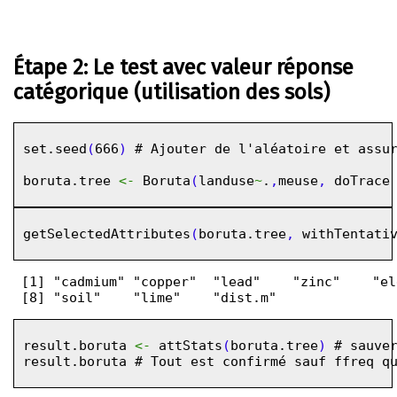
Étape 2: Le test avec valeur réponse
catégorique (utilisation des sols)
set.seed
(
666
)
# Ajouter de l'aléatoire et assu
boruta.tree
<-
Boruta
(
landuse
~
.
,
meuse
,
doTrace
getSelectedAttributes
(
boruta.tree
,
withTentati
 [1] "cadmium" "copper"  "lead"    "zinc"    "el
result.boruta
<-
attStats
(
boruta.tree
)
# sauve
result.boruta
# Tout est confirmé sauf ffreq q