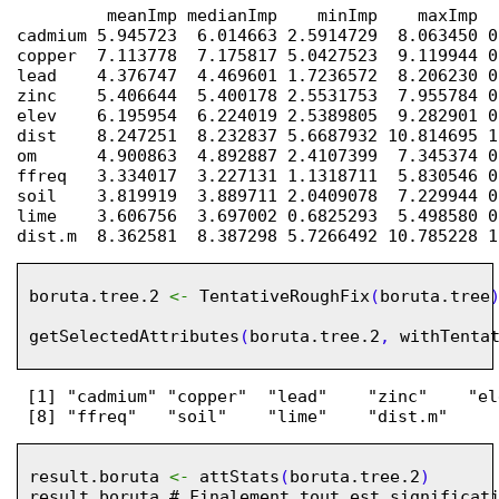
         meanImp medianImp    minImp    maxImp  
cadmium 5.945723  6.014663 2.5914729  8.063450 0
copper  7.113778  7.175817 5.0427523  9.119944 0
lead    4.376747  4.469601 1.7236572  8.206230 0
zinc    5.406644  5.400178 2.5531753  7.955784 0
elev    6.195954  6.224019 2.5389805  9.282901 0
dist    8.247251  8.232837 5.6687932 10.814695 1
om      4.900863  4.892887 2.4107399  7.345374 0
ffreq   3.334017  3.227131 1.1318711  5.830546 0
soil    3.819919  3.889711 2.0409078  7.229944 0
lime    3.606756  3.697002 0.6825293  5.498580 0
boruta.tree.2
<-
TentativeRoughFix
(
boruta.tree
getSelectedAttributes
(
boruta.tree.2
,
withTenta
 [1] "cadmium" "copper"  "lead"    "zinc"    "el
result.boruta
<-
attStats
(
boruta.tree.2
)
result.boruta
# Finalement tout est significat