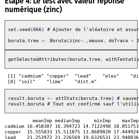
Étape 4: Le test avec valeur réponse
numérique (zinc)
set.seed
(
666
)
# Ajouter de l'aléatoire et assu
boruta.tree
<-
Boruta
(
zinc
~
.
,
meuse
,
doTrace
=
getSelectedAttributes
(
boruta.tree
,
withTentati
 [1] "cadmium" "copper"  "lead"    "elev"    "di
result.boruta
<-
attStats
(
boruta.tree
)
# sauve
result.boruta
# Tout est confirmé sauf l'utili
          meanImp medianImp     minImp    maxImp
cadmium 16.458307 16.394723 14.7122498 18.051753
copper  15.555833 15.511075 13.8689020 17.444924
lead    21.253972 21.226569 19.6326531 23.940836