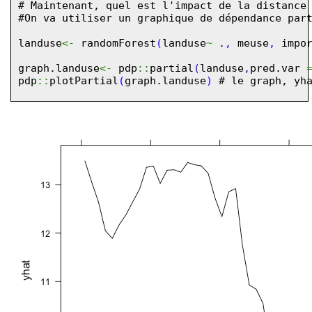
# Maintenant, quel est l'impact de la distance
#On va utiliser un graphique de dépendance par
landuse
<-
randomForest
(
landuse
~
.
,
meuse
,
impo
graph.landuse
<-
pdp
::
partial
(
landuse
,
pred.var
pdp
::
plotPartial
(
graph.landuse
)
# le graph, yh