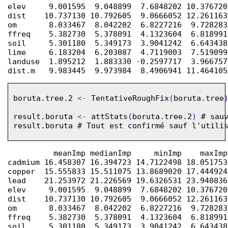
elev     9.001595  9.048899  7.6848202 10.376720
dist    10.737130 10.792605  9.0666052 12.261163
om       8.033467  8.042202  6.8227216  9.728283
ffreq    5.382730  5.378091  4.1323604  6.818991
soil     5.301180  5.349173  3.9041242  6.643438
lime     6.183204  6.203087  4.7119003  7.519099
landuse  1.895212  1.883330 -0.2597717  3.966757
boruta.tree.2
<-
TentativeRoughFix
(
boruta.tree
result.boruta
<-
attStats
(
boruta.tree.2
)
# sau
result.boruta
# Tout est confirmé sauf l'utili
          meanImp medianImp     minImp    maxImp
cadmium 16.458307 16.394723 14.7122498 18.051753
copper  15.555833 15.511075 13.8689020 17.444924
lead    21.253972 21.226569 19.6326531 23.940836
elev     9.001595  9.048899  7.6848202 10.376720
dist    10.737130 10.792605  9.0666052 12.261163
om       8.033467  8.042202  6.8227216  9.728283
ffreq    5.382730  5.378091  4.1323604  6.818991
soil     5.301180  5.349173  3.9041242  6.643438