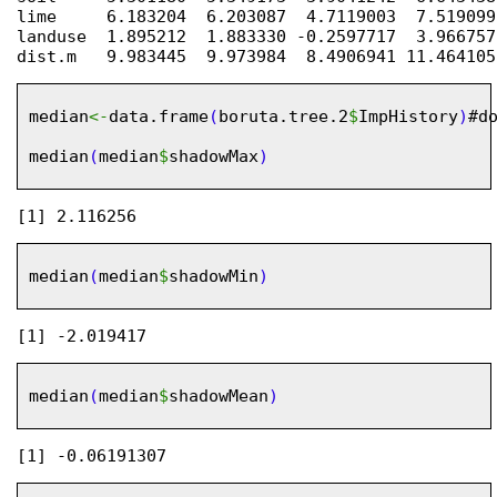
lime     6.183204  6.203087  4.7119003  7.519099
landuse  1.895212  1.883330 -0.2597717  3.966757
median
<-
data.frame
(
boruta.tree.2
$
ImpHistory
)
#d
median
(
median
$
shadowMax
)
median
(
median
$
shadowMin
)
median
(
median
$
shadowMean
)