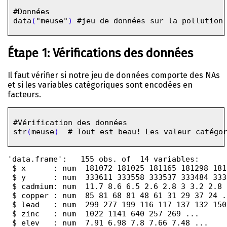
#Données
data
(
"meuse"
)
#jeu de données sur la pollution
Étape 1: Vérifications des données
Il faut vérifier si notre jeu de données comporte des NAs
et si les variables catégoriques sont encodées en
facteurs.
#Vérification des données
str
(
meuse
)
# Tout est beau! Les valeur catégo
'data.frame':	155 obs. of  14 variables:

 $ x      : num  181072 181025 181165 181298 181
 $ y      : num  333611 333558 333537 333484 333
 $ cadmium: num  11.7 8.6 6.5 2.6 2.8 3 3.2 2.8 
 $ copper : num  85 81 68 81 48 61 31 29 37 24 ..
 $ lead   : num  299 277 199 116 117 137 132 150
 $ zinc   : num  1022 1141 640 257 269 ...

 $ elev   : num  7.91 6.98 7.8 7.66 7.48 ...
