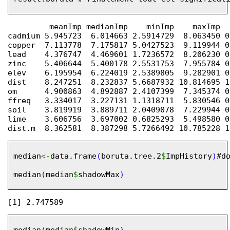
         meanImp medianImp    minImp    maxImp  
cadmium 5.945723  6.014663 2.5914729  8.063450 0
copper  7.113778  7.175817 5.0427523  9.119944 0
lead    4.376747  4.469601 1.7236572  8.206230 0
zinc    5.406644  5.400178 2.5531753  7.955784 0
elev    6.195954  6.224019 2.5389805  9.282901 0
dist    8.247251  8.232837 5.6687932 10.814695 1
om      4.900863  4.892887 2.4107399  7.345374 0
ffreq   3.334017  3.227131 1.1318711  5.830546 0
soil    3.819919  3.889711 2.0409078  7.229944 0
lime    3.606756  3.697002 0.6825293  5.498580 0
median
<-
data.frame
(
boruta.tree.2
$
ImpHistory
)
#d
median
(
median
$
shadowMax
)